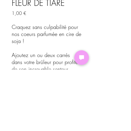
FLEUR DE TIARÉ
Prix
1,00 €
Craquez sans culpabilité pour
nos coeurs parfumée en cire de
soja !
Ajoutez un ou deux carrés
dans votre brûleur pour profiter
de son incroyable senteur
de noix de coco et de vanille.
Prix à la pièce*
Politique de confidentialité
Mentions légales
Contact